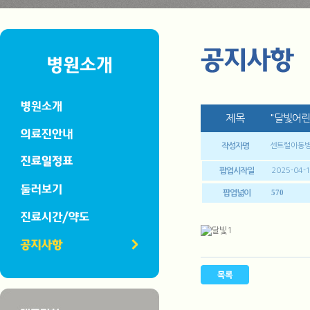
제목
"달빛어린
작성자명
센트럴아동
팝업시작일
2025-04-
570
팝업넓이