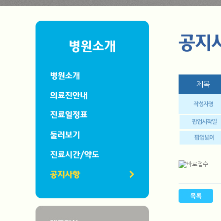
제목
작성자명
팝업시작일
팝업넓이