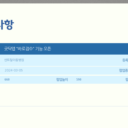
굿닥앱 "바로접수" 기능 오픈
센트럴아동병원
등록
2024-03-05
팝업종
660
590
팝업높이